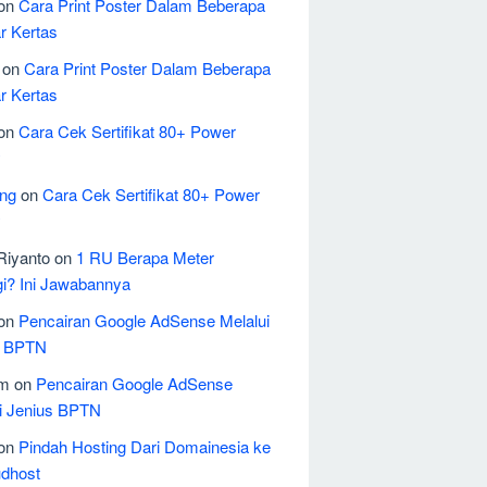
on
Cara Print Poster Dalam Beberapa
r Kertas
on
Cara Print Poster Dalam Beberapa
r Kertas
on
Cara Cek Sertifikat 80+ Power
y
ing
on
Cara Cek Sertifikat 80+ Power
y
Riyanto
on
1 RU Berapa Meter
i? Ini Jawabannya
on
Pencairan Google AdSense Melalui
s BPTN
em
on
Pencairan Google AdSense
i Jenius BPTN
on
Pindah Hosting Dari Domainesia ke
udhost