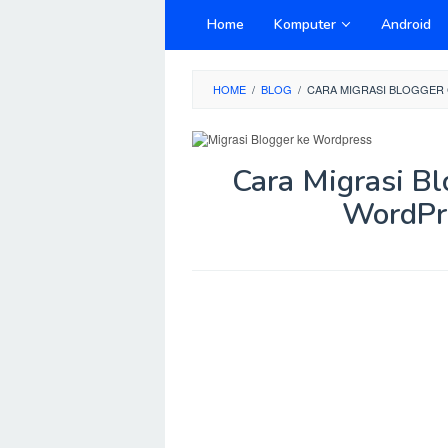
Skip
Home
Komputer
Android
to
content
HOME
/
BLOG
/
CARA MIGRASI BLOGGER
Cara Migrasi B
WordPre