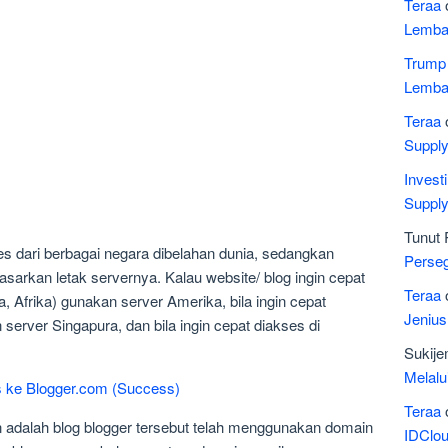
Teraa
Lemba
Trump
Lemba
Teraa
Suppl
Invest
Suppl
Tunut 
s dari berbagai negara dibelahan dunia, sedangkan
Perseg
rkan letak servernya. Kalau website/ blog ingin cepat
Teraa
a, Afrika) gunakan server Amerika, bila ingin cepat
Jeniu
server Singapura, dan bila ingin cepat diakses di
Sukij
Melalu
s ke Blogger.com (Success)
Teraa
adalah blog blogger tersebut telah menggunakan domain
IDClo