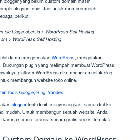
an blogger yang belum custom domain masih
xample.blogspot.coid. Jadi untuk mempermudah
bagai berikut:
mple.blogspot.co.id > WordPress Self Hosting
com > WordPress Self Hosting
telah lama menggunakan
WordPress
, mengatakan
ari. Dukungan plugin yang melimpah membuat WordPress
 awalnya platform WordPress dikembangkan untuk blog
untuk membangun website toko online.
ter Tools Google, Bing, Yandex
unakan
blogger
tentu lebih menyenangkan, namun ketika
di mudah. Untuk membangun sebuah website, Anda
karena semua tersedia secara gratis seperti template
r Custom Domain ke WordPress