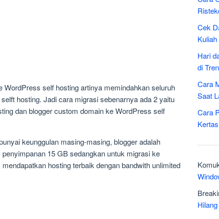
Ristek
Cek Da
Kuliah
Hari d
di Tre
Cara M
e WordPress self hosting artinya memindahkan seluruh
Saat L
selft hosting. Jadi cara migrasi sebenarnya ada 2 yaitu
sting dan blogger custom domain ke WordPress self
Cara P
Kertas
nyai keunggulan masing-masing, blogger adalah
as penyimpanan 15 GB sedangkan untuk migrasi ke
Komuk
mendapatkan hosting terbaik dengan bandwith unlimited
Windo
Breaki
Hilang