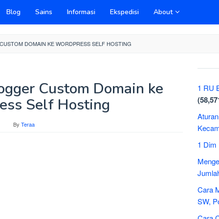
Blog
Sains
Informasi
Ekspedisi
About
 CUSTOM DOMAIN KE WORDPRESS SELF HOSTING
logger Custom Domain ke
1 RU B
(58,57
ss Self Hosting
Aturan
By
Teraa
Kecama
1 Dim
Mengen
Jumlah
Cara 
SW, P
Cara C