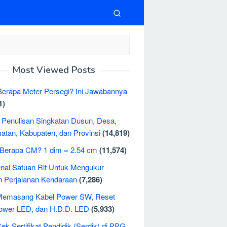
Most Viewed Posts
erapa Meter Persegi? Ini Jawabannya
1)
 Penulisan Singkatan Dusun, Desa,
tan, Kabupaten, dan Provinsi
(14,819)
 Berapa CM? 1 dim = 2.54 cm
(11,574)
al Satuan Rit Untuk Mengukur
 Perjalanan Kendaraan
(7,286)
Memasang Kabel Power SW, Reset
ower LED, dan H.D.D. LED
(5,933)
ek Sertifikat Pendidik (Serdik) di PPG