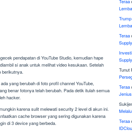
Teraa
Lemba
Trump
Lemba
Teraa
Suppl
Invest
 ngecek pendapatan di YouTube Studio, kemudian hape
Suppl
diambil si anak untuk melihat video kesukaan. Setelah
Tunut 
o berikutnya.
Perseg
 ada yang berubah di foto profil channel YouTube,
Teraa
 benar fotonya telah berubah. Pada detik itulah semua
Jeniu
leh hacker.
Sukij
gkin karena sulit melewati security 2 level di akun ini.
Melalu
nfaatkan cache browser yang sering digunakan karena
Teraa
in di 3 device yang berbeda.
IDClo