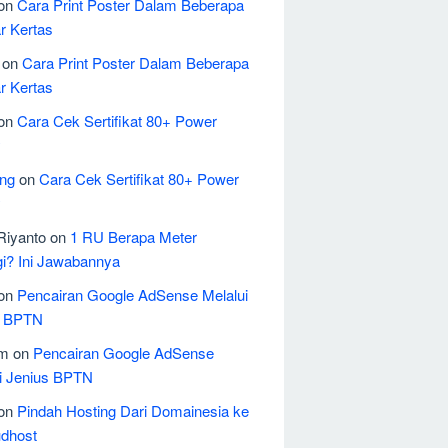
on
Cara Print Poster Dalam Beberapa
r Kertas
on
Cara Print Poster Dalam Beberapa
r Kertas
on
Cara Cek Sertifikat 80+ Power
y
ing
on
Cara Cek Sertifikat 80+ Power
y
Riyanto
on
1 RU Berapa Meter
i? Ini Jawabannya
on
Pencairan Google AdSense Melalui
s BPTN
em
on
Pencairan Google AdSense
i Jenius BPTN
on
Pindah Hosting Dari Domainesia ke
udhost