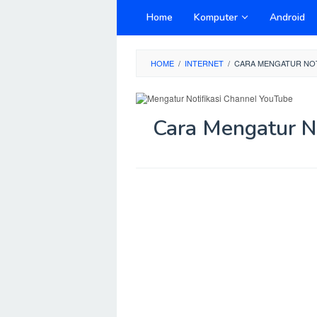
Skip
Home
Komputer
Android
to
content
HOME
/
INTERNET
/
CARA MENGATUR NOT
Cara Mengatur N