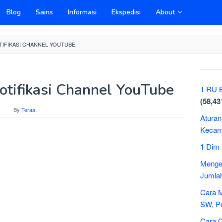
Blog
Sains
Informasi
Ekspedisi
About
IFIKASI CHANNEL YOUTUBE
otifikasi Channel YouTube
1 RU B
(58,43
By
Teraa
Aturan
Kecama
1 Dim
Mengen
Jumlah
Cara 
SW, P
Cara C