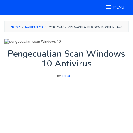
Skip
MENU
to
content
HOME
/
KOMPUTER
/
PENGECUALIAN SCAN WINDOWS 10 ANTIVIRUS
Pengecualian Scan Windows
10 Antivirus
By
Teraa