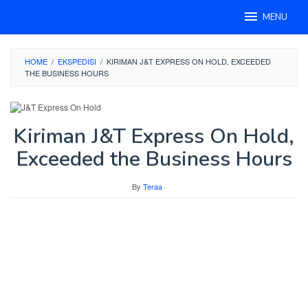
Skip
MENU
to
content
HOME
/
EKSPEDISI
/
KIRIMAN J&T EXPRESS ON HOLD, EXCEEDED
THE BUSINESS HOURS
Kiriman J&T Express On Hold,
Exceeded the Business Hours
By
Teraa